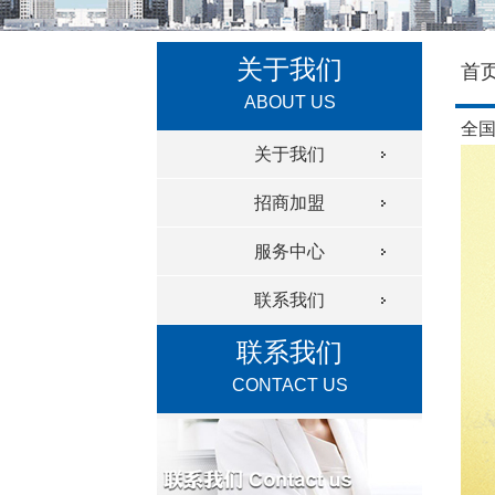
关于我们
首
ABOUT US
全
关于我们
招商加盟
服务中心
联系我们
联系我们
CONTACT US