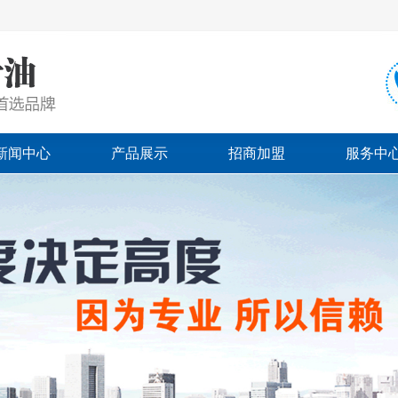
新闻中心
产品展示
招商加盟
服务中